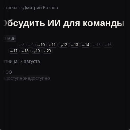
Встреча с:
Дмитрий Козлов
Обсудить ИИ для команды
30
мин
7
8
9
10
11
12
13
14
15
16
пт
сб
вс
пн
вт
ср
чт
пт
сб
вс
17
18
19
20
пн
вт
ср
чт
пятница, 7 августа
14
:00
недоступно
недоступно
‹
›